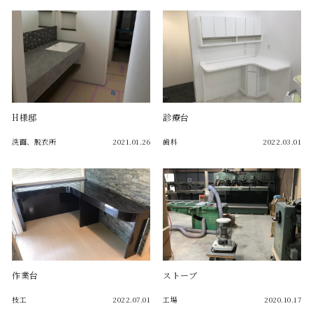
H様邸
診療台
洗面、脱衣所
2021.01.26
歯科
2022.03.01
作業台
ストーブ
技工
2022.07.01
工場
2020.10.17