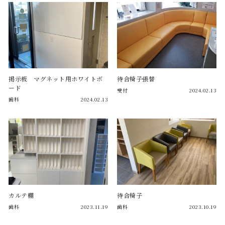
掲示板 マグネット用ホワイトボ
待合椅子張替
ード
受付
2024.02.13
歯科
2024.02.13
カルテ棚
待合椅子
歯科
2023.11.19
歯科
2023.10.19