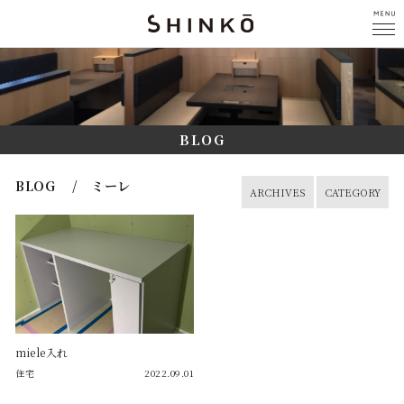
BLOG
BLOG / ミーレ
ARCHIVES
CATEGORY
miele入れ
住宅
2022.09.01