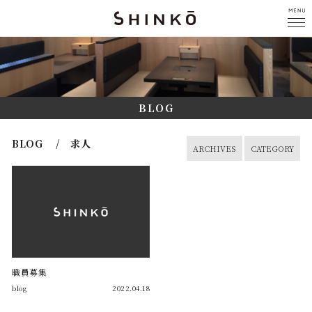
BLOG
BLOG / 求人
ARCHIVES
CATEGORY
職員募集
blog
2022.04.18