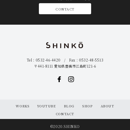
CONTACT
Tel：0532-46-4420 / Fax：0532-48-5513
〒441-8111 愛知県豊橋市江島町121-6
WORKS
YOUTUBE
BLOG
SHOP
ABOUT
CONTACT
©2020.SHINKO